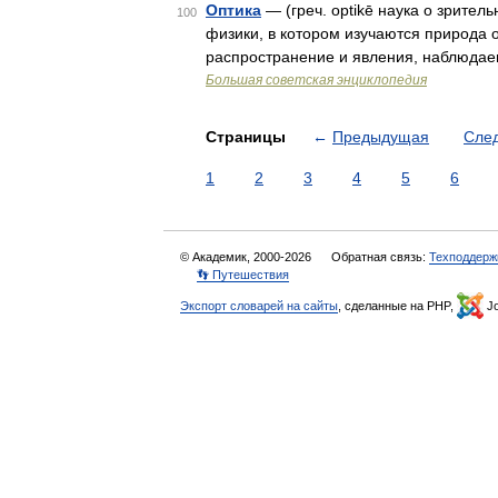
Оптика
— (греч. optikē наука о зрит
100
физики, в котором изучаются природа о
распространение и явления, наблюда
Большая советская энциклопедия
Страницы
←
Предыдущая
Сле
1
2
3
4
5
6
© Академик, 2000-2026
Обратная связь:
Техподдерж
👣 Путешествия
Экспорт словарей на сайты
, сделанные на PHP,
Jo