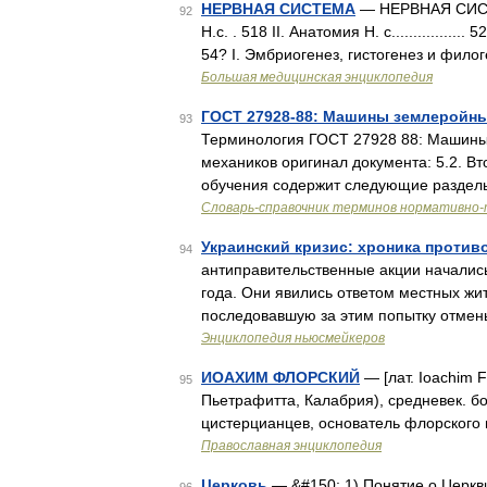
НЕРВНАЯ СИСТЕМА
— НЕРВНАЯ СИСТЕ
92
Н.с. . 518 II. Анатомия Н. с................. 52
54? I. Эмбриогенез, гистогенез и фило
Большая медицинская энциклопедия
ГОСТ 27928-88: Машины землеройны
93
Терминология ГОСТ 27928 88: Машины
механиков оригинал документа: 5.2. Вт
обучения содержит следующие разделы
Словарь-справочник терминов нормативно-
Украинский кризис: хроника против
94
антиправительственные акции начались
года. Они явились ответом местных жи
последовавшую за этим попытку отмен
Энциклопедия ньюсмейкеров
ИОАХИМ ФЛОРСКИЙ
— [лат. Ioachim Fl
95
Пьетрафитта, Калабрия), средневек. бо
цистерцианцев, основатель флорского
Православная энциклопедия
Церковь
— &#150; 1) Понятие о Церкв