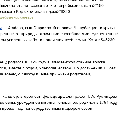
Εκκλησια, значит созвание, и от еврейского кагал &#150;
еческого Κυρ ακον, значит дом&#8230; …
педический словарь
ч
— &mdash; сын Гавриила Ивановича Ч., публицист и критик;
Одаренный от природы отличными способностями, единственный
том усиленных забот и попечений всей семьи. Хотя и&#8230;
ц; родился в 1726 году в Зимовейской станице войска
лся, вместе с отцом, хлебопашеством. По достижении 17 лет
на военную службу и, еще при жизни родителей,
 канцлер, второй сын фельдмаршала графа П. А. Румянцева
айловны, урожденной княжны Голицыной; родился в 1754 году,
ни провел под непосредственным надзором своей