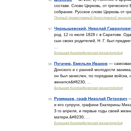
96
составе. Слово Церковь, от греческого 
собрание. Русское слово Церковь от гр
Полный православный богословский энцикло
Чернышевский, Николай Гаврилови
97
род. 12 го июля 1828 г. в Саратове. 
сын своих родителей, Н. Г. был предме
…
Большая биографическая энциклопедия
Пугачев, Емельян Иванов
— самозване
98
Донского и с ранней молодости занима
он был зачислен, по порядкам войска, 
женился&#8230; …
Большая биографическая энциклопедия
Румянцев, граф Николай Петрович
—
99
и его супруги, графини Екатерины Мих
3 го апреля, и первые годы своей жиз
матери,&#8230; …
Большая биографическая энциклопедия