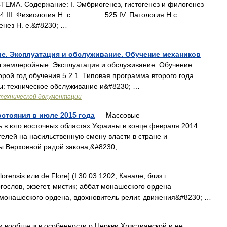
МА. Содержание: I. Эмбриогенез, гистогенез и филогенез
4 III. Физиология Н. с................ 525 IV. Патология Н.с.................
генез Н. е.&#8230; …
е. Эксплуатация и обслуживание. Обучение механиков
—
 землеройные. Эксплуатация и обслуживание. Обучение
орой год обучения 5.2.1. Типовая программа второго года
: техническое обслуживание и&#8230; …
технической документации
остояния в июле 2015 года
— Массовые
 в юго восточных областях Украины в конце февраля 2014
телей на насильственную смену власти в стране и
ы Верховной радой закона,&#8230; …
orensis или de Flore] (Ɨ 30.03.1202, Канале, близ г.
гослов, экзегет, мистик; аббат монашеского ордена
 монашеского ордена, вдохновитель религ. движения&#8230; …
и вообще и в особенности о Церкви Христианской и ее