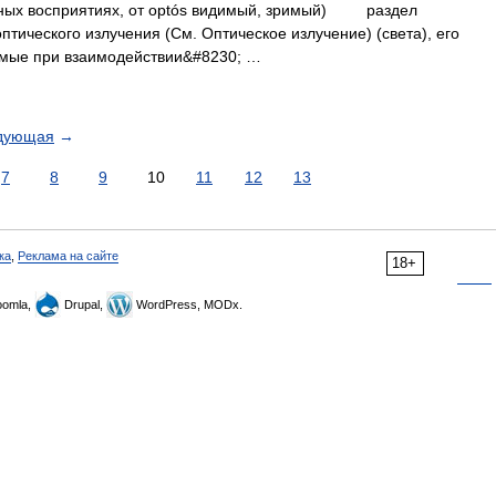
ельных восприятиях, от optós видимый, зримый) раздел
птического излучения (См. Оптическое излучение) (света), его
емые при взаимодействии&#8230; …
дующая
→
7
8
9
10
11
12
13
ка
,
Реклама на сайте
18+
omla,
Drupal,
WordPress, MODx.